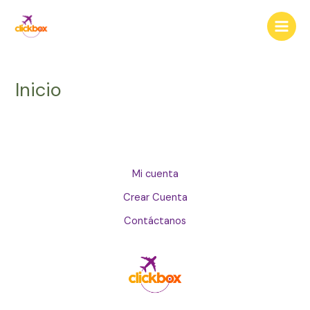
Ir
Main
al
Menu
contenido
Inicio
Mi cuenta
Crear Cuenta
Contáctanos