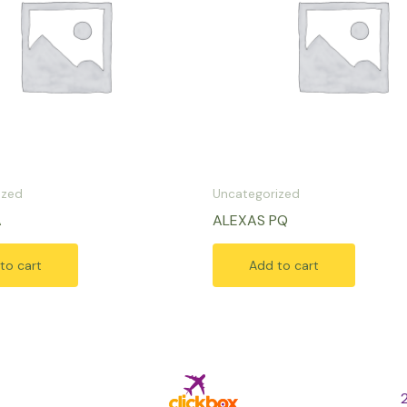
ized
Uncategorized
A
ALEXAS PQ
to cart
Add to cart