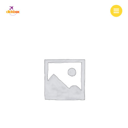
Ir
Main
al
Menu
contenido
EXCEDENTE
quantity