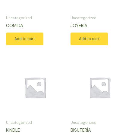
Uncategorized
Uncategorized
COMIDA
JOYERIA
Add to cart
Add to cart
Uncategorized
Uncategorized
KINDLE
BISUTERÍA