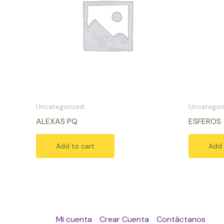
Uncategorized
Uncategor
ALEXAS PQ
ESFEROS
Add to cart
Add 
Mi cuenta
Crear Cuenta
Contáctanos