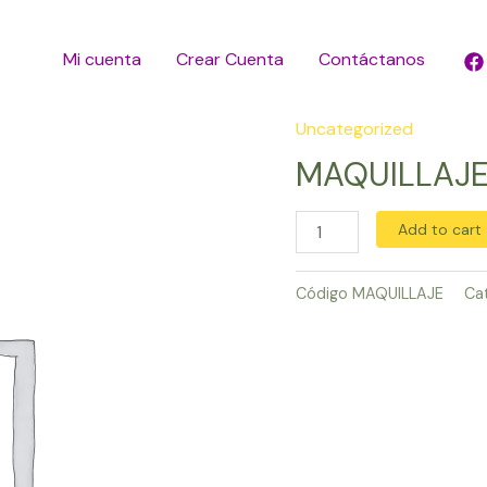
Mi cuenta
Crear Cuenta
Contáctanos
Uncategorized
MAQUILLAJE
quantity
MAQUILLAJ
Add to cart
Código
MAQUILLAJE
Ca