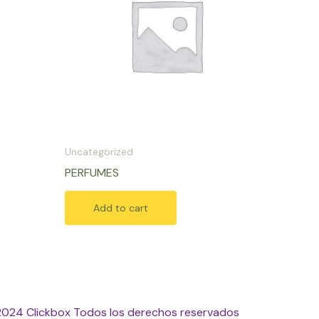
Uncategorized
PERFUMES
Add to cart
2024 Clickbox Todos los derechos reservados